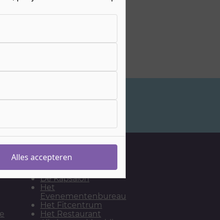
Studiekeuzeadvies
Onze leerwerkbedrijven
Alles accepteren
De Bakkerij
De Kapsalon
Het
Evenementenbureau
Het Fitcentrum
ie
Het Restaurant