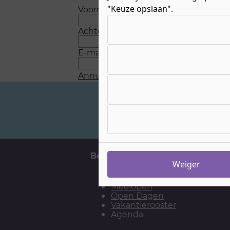
"Keuze opslaan".
Voornaam
*
Kies uw cookie-voorkeuren
Achternaam
*
E-mail
*
Annuleren
Verstuur
Veelgestelde vragen
Belangrijke momenten
H
Weiger
Aanmelden
Meelopen
Open Dagen
Vakantierooster
Agenda