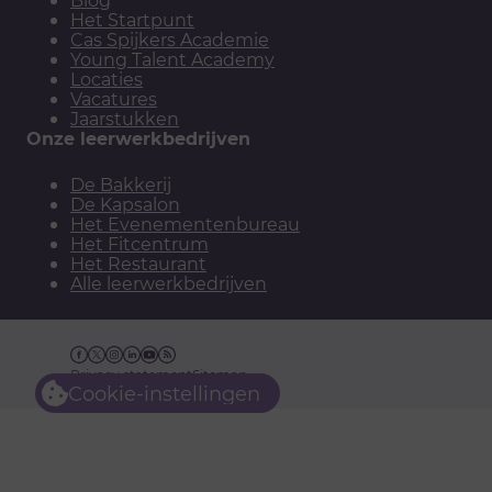
Het Startpunt
Cas Spijkers Academie
Young Talent Academy
Locaties
Vacatures
Jaarstukken
Onze leerwerkbedrijven
De Bakkerij
De Kapsalon
Het Evenementenbureau
Het Fitcentrum
Het Restaurant
Alle leerwerkbedrijven
Facebook
Twitter
Instagram
Linkedin
YouTube
RSS
Privacy statement
Sitemap
Cookie-instellingen