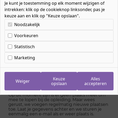
Je kunt je toestemming op elk moment wijzigen of
intrekken: klik op de cookieknop linksonder, pas je
keuze aan en klik op "Keuze opslaan".
Kies uw cookie-voorkeuren
Noodzakelijk
Voorkeuren
Inschrijven wachtlijst
meeloopdag
Statistisch
Gespecialiseerd
Marketing
pedagogisch
medewerker
Keuze
Alles
Weiger
opslaan
accepteren
Op dit moment zijn is er geen plaats meer om
mee te lopen bij de opleiding. Maar wees
gerust, we voegen regelmatig nieuwe plaatsen
toe. Laat je gegevens achter en we sturen je
eenmalig een e-mail als er weer plaats is.