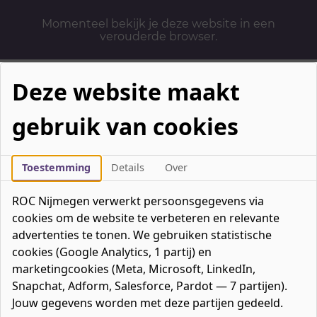
Momenteel bekijk je deze website in een
verouderde browser.
Deze website maakt
gebruik van cookies
Mbo-opleidingen
Werken & Leren
Toestemming
Details
Over
Mavo / havo / vwo
ROC Nijmegen verwerkt persoonsgegevens via
Contact
cookies om de website te verbeteren en relevante
Over ons
advertenties te tonen. We gebruiken statistische
cookies (Google Analytics, 1 partij) en
Bedrijven
marketingcookies (Meta, Microsoft, LinkedIn,
favorieten
Favorieten
0
Snapchat, Adform, Salesforce, Pardot — 7 partijen).
Mijn ROC
Jouw gegevens worden met deze partijen gedeeld.
Zoeken
Zoeken