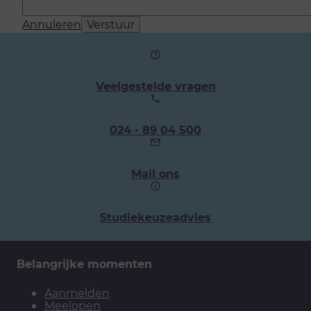
Annuleren
Verstuur
Veelgestelde vragen
Ons
024 - 89 04 500
telefoonnummer:
Mail ons
Studiekeuzeadvies
Belangrijke momenten
Aanmelden
Meelopen