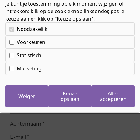
Je kunt je toestemming op elk moment wijzigen of
intrekken: klik op de cookieknop linksonder, pas je
keuze aan en klik op "Keuze opslaan".
Kies uw cookie-voorkeuren
Noodzakelijk
Voorkeuren
Inschrijven wachtlijst
meeloopdag
Statistisch
Marketing
Op dit moment zijn is er geen plaats meer om
mee te lopen bij de opleiding. Maar wees
gerust, we voegen regelmatig nieuwe plaatsen
toe. Laat je gegevens achter en we sturen je
Keuze
Alles
Weiger
eenmalig een e-mail als er weer plaats is.
opslaan
accepteren
Voornaam
*
Achternaam
*
E-mail
*