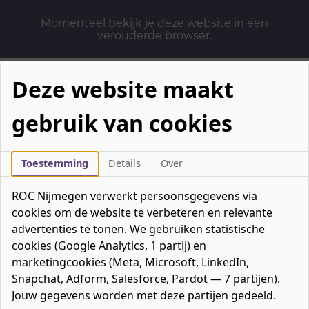
Momenteel bekijk je deze website in een
verouderde browser.
Deze website maakt
gebruik van cookies
Mbo-opleidingen
Werken & Leren
Toestemming
Details
Over
Mavo / havo / vwo
ROC Nijmegen verwerkt persoonsgegevens via
Contact
cookies om de website te verbeteren en relevante
Over ons
advertenties te tonen. We gebruiken statistische
cookies (Google Analytics, 1 partij) en
Bedrijven
marketingcookies (Meta, Microsoft, LinkedIn,
favorieten
Favorieten
0
Snapchat, Adform, Salesforce, Pardot — 7 partijen).
Mijn ROC
Jouw gegevens worden met deze partijen gedeeld.
Zoeken
Zoeken