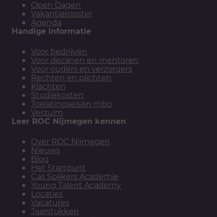
Open Dagen
Vakantierooster
Agenda
Handige informatie
Voor bedrijven
Voor decanen en mentoren
Voor ouders en verzorgers
Rechten en plichten
Klachten
Studiekosten
Toelatingseisen mbo
Verzuim
Leer ROC Nijmegen kennen
Over ROC Nijmegen
Nieuws
Blog
Het Startpunt
Cas Spijkers Academie
Young Talent Academy
Locaties
Vacatures
Jaarstukken