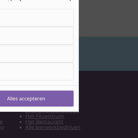
Studiekeuzeadvies
Onze leerwerkbedrijven
De Bakkerij
Alles accepteren
De Kapsalon
Het
Evenementenbureau
Het Fitcentrum
ie
Het Restaurant
my
Alle leerwerkbedrijven