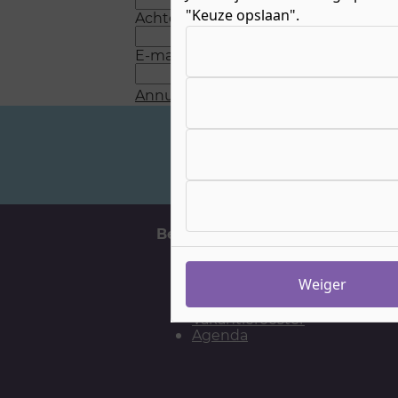
"Keuze opslaan".
Achternaam
*
Kies uw cookie-voorkeuren
E-mail
*
Annuleren
Verstuur
Veelgestelde vragen
Belangrijke momenten
H
Aanmelden
Weiger
Meelopen
Open Dagen
Vakantierooster
Agenda