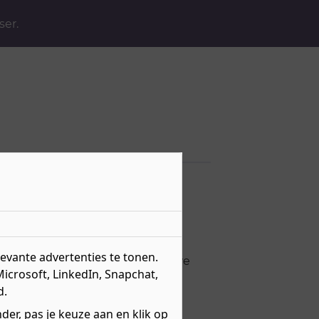
ser.
vante advertenties te tonen.
ust, we voegen regelmatig nieuwe
s.
Microsoft, LinkedIn, Snapchat,
d.
er, pas je keuze aan en klik op