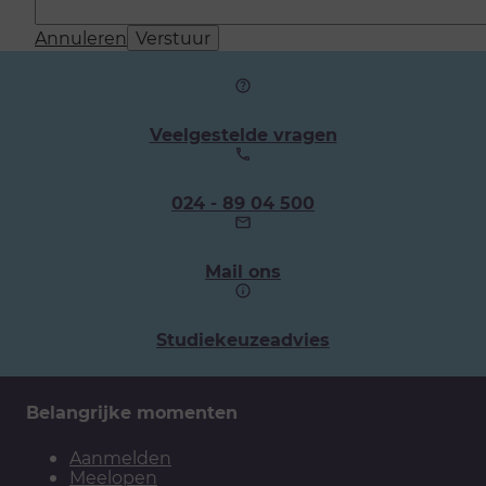
Annuleren
Verstuur
Veelgestelde vragen
Ons
024 - 89 04 500
telefoonnummer:
Mail ons
Studiekeuzeadvies
Belangrijke momenten
Aanmelden
Meelopen