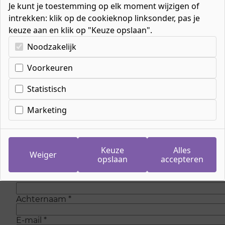
Je kunt je toestemming op elk moment wijzigen of
intrekken: klik op de cookieknop linksonder, pas je
keuze aan en klik op "Keuze opslaan".
Kies uw cookie-voorkeuren
Noodzakelijk
Voorkeuren
Inschrijven wachtlijst
meeloopdag
Statistisch
Marketing
Op dit moment zijn is er geen plaats meer om
mee te lopen bij de opleiding. Maar wees
gerust, we voegen regelmatig nieuwe plaatsen
toe. Laat je gegevens achter en we sturen je
Keuze
Alles
Weiger
eenmalig een e-mail als er weer plaats is.
opslaan
accepteren
Voornaam
*
Achternaam
*
E-mail
*