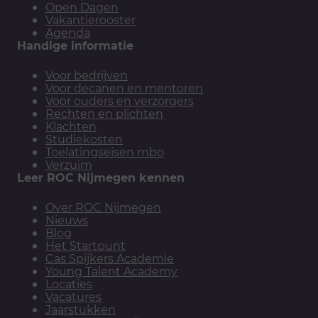
Open Dagen
Vakantierooster
Agenda
Handige informatie
Voor bedrijven
Voor decanen en mentoren
Voor ouders en verzorgers
Rechten en plichten
Klachten
Studiekosten
Toelatingseisen mbo
Verzuim
Leer ROC Nijmegen kennen
Over ROC Nijmegen
Nieuws
Blog
Het Startpunt
Cas Spijkers Academie
Young Talent Academy
Locaties
Vacatures
Jaarstukken