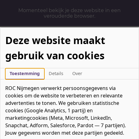
Momenteel bekijk je deze website in een
verouderde browser.
Deze website maakt
gebruik van cookies
Mbo-opleidingen
Werken & Leren
Toestemming
Details
Over
Mavo / havo / vwo
ROC Nijmegen verwerkt persoonsgegevens via
Contact
cookies om de website te verbeteren en relevante
Over ons
advertenties te tonen. We gebruiken statistische
cookies (Google Analytics, 1 partij) en
Bedrijven
marketingcookies (Meta, Microsoft, LinkedIn,
favorieten
Favorieten
0
Snapchat, Adform, Salesforce, Pardot — 7 partijen).
Mijn ROC
Jouw gegevens worden met deze partijen gedeeld.
Zoeken
Zoeken